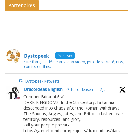
Partenaires
Dystopeek
Suivre
Site français dédié aux jeux vidéo, jeux de société, BDs,
comics et films.
Dystopeek Retweeté
DracoIdeas English
@dracoideasen
·
2 Juin
Conquer Britannia! ⚔️
DARK KINGDOMS: In the 5th century, Britannia
descended into chaos after the Roman withdrawal.
The Saxons, Angles, Jutes, and Britons clashed over
territory, resources, and glory.
Will your people prevail?
https://gamefound.com/projects/draco-ideas/dark-