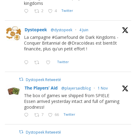
kingdoms
2
4
Twitter
Dystopeek
@dystopeek
·
4 Juin
La campagne #Gamefound de Dark Kingdoms -
Conquer Britannia! de @DracoIdeas est bientôt
financée, plus qu'un petit effort !
Twitter
Dystopeek Retweeté
The Players’ Aid
@playersaidblog
·
1 Nov
The box of games we shipped from SPIELE
Essen arrived yesterday intact and full of gaming
goodness!
7
66
Twitter
Dystopeek Retweeté