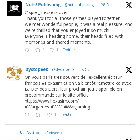
Nuts! Publishing
@nutspublishing
·
28 Oct
@spiel_messe is over!
Thank you for all those games played together.
We met wonderful people, it was a real pleasure. And
we're thrilled that you enjoyed it so much!
Everyone is heading home, their heads filled with
memories and shared moments.
1
1
Twitter
Dystopeek
@dystopeek
·
8 Oct
On vous parle très souvent de l'excellent éditeur
français #Hexasim et on va bientôt remettre ça avec
La Der des Ders, leur prochain jeu disponible en
précommande sur le site officiel.
https://www.hexasim.com/
#Wargames #WWI #Wargaming
1
Twitter
Dystopeek Retweeté