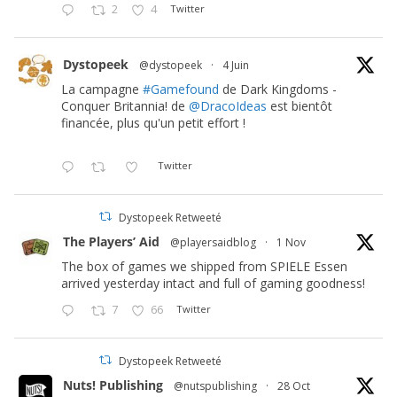
2
4
Twitter
Dystopeek
@dystopeek
·
4 Juin
La campagne
#Gamefound
de Dark Kingdoms -
Conquer Britannia! de
@DracoIdeas
est bientôt
financée, plus qu'un petit effort !
Twitter
Dystopeek Retweeté
The Players’ Aid
@playersaidblog
·
1 Nov
The box of games we shipped from SPIELE Essen
arrived yesterday intact and full of gaming goodness!
7
66
Twitter
Dystopeek Retweeté
Nuts! Publishing
@nutspublishing
·
28 Oct