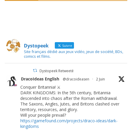
Dystopeek
Suivre
Site français dédié aux jeux vidéo, jeux de société, BDs,
comics et films.
Dystopeek Retweeté
DracoIdeas English
@dracoideasen
·
2 Juin
Conquer Britannia! ⚔️
DARK KINGDOMS: In the 5th century, Britannia
descended into chaos after the Roman withdrawal.
The Saxons, Angles, Jutes, and Britons clashed over
territory, resources, and glory.
Will your people prevail?
https://gamefound.com/projects/draco-ideas/dark-
kingdoms