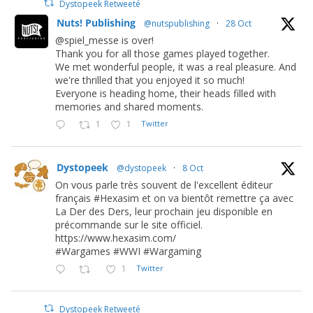
Dystopeek Retweeté
Nuts! Publishing
@nutspublishing
·
28 Oct
@spiel_messe is over!
Thank you for all those games played together.
We met wonderful people, it was a real pleasure. And
we're thrilled that you enjoyed it so much!
Everyone is heading home, their heads filled with
memories and shared moments.
1
1
Twitter
Dystopeek
@dystopeek
·
8 Oct
On vous parle très souvent de l'excellent éditeur
français #Hexasim et on va bientôt remettre ça avec
La Der des Ders, leur prochain jeu disponible en
précommande sur le site officiel.
https://www.hexasim.com/
#Wargames #WWI #Wargaming
1
Twitter
Dystopeek Retweeté