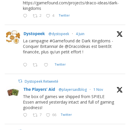
https://gamefound.com/projects/draco-ideas/dark-
kingdoms
2
4
Twitter
Dystopeek
@dystopeek
·
4 Juin
La campagne #Gamefound de Dark Kingdoms -
Conquer Britannia! de @DracoIdeas est bientôt
financée, plus qu'un petit effort !
Twitter
Dystopeek Retweeté
The Players’ Aid
@playersaidblog
·
1 Nov
The box of games we shipped from SPIELE
Essen arrived yesterday intact and full of gaming
goodness!
7
66
Twitter