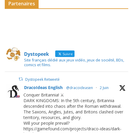
Partenaires
Dystopeek
Suivre
Site français dédié aux jeux vidéo, jeux de société, BDs,
comics et films.
Dystopeek Retweeté
DracoIdeas English
@dracoideasen
·
2 Juin
Conquer Britannia! ⚔️
DARK KINGDOMS: In the 5th century, Britannia
descended into chaos after the Roman withdrawal.
The Saxons, Angles, Jutes, and Britons clashed over
territory, resources, and glory.
Will your people prevail?
https://gamefound.com/projects/draco-ideas/dark-