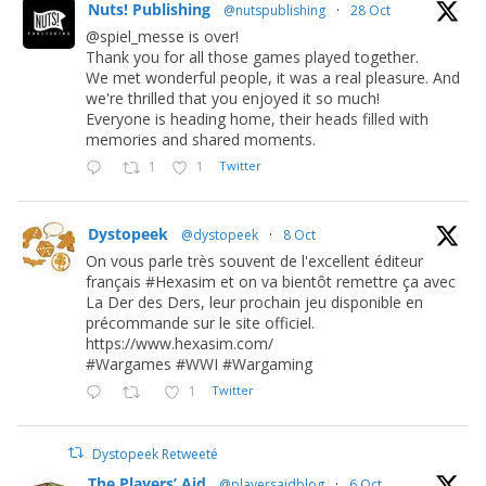
Nuts! Publishing
@nutspublishing
·
28 Oct
@spiel_messe is over!
Thank you for all those games played together.
We met wonderful people, it was a real pleasure. And
we're thrilled that you enjoyed it so much!
Everyone is heading home, their heads filled with
memories and shared moments.
1
1
Twitter
Dystopeek
@dystopeek
·
8 Oct
On vous parle très souvent de l'excellent éditeur
français #Hexasim et on va bientôt remettre ça avec
La Der des Ders, leur prochain jeu disponible en
précommande sur le site officiel.
https://www.hexasim.com/
#Wargames #WWI #Wargaming
1
Twitter
Dystopeek Retweeté
The Players’ Aid
@playersaidblog
·
6 Oct