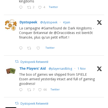
kingdoms
2
4
Twitter
Dystopeek
@dystopeek
·
4 Juin
La campagne #Gamefound de Dark Kingdoms -
Conquer Britannia! de @DracoIdeas est bientôt
financée, plus qu'un petit effort !
Twitter
Dystopeek Retweeté
The Players’ Aid
@playersaidblog
·
1 Nov
The box of games we shipped from SPIELE
Essen arrived yesterday intact and full of gaming
goodness!
7
66
Twitter
Dystopeek Retweeté