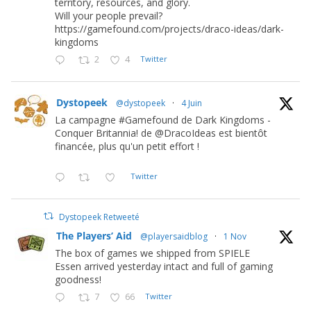
territory, resources, and glory.
Will your people prevail?
https://gamefound.com/projects/draco-ideas/dark-
kingdoms
2
4
Twitter
Dystopeek
@dystopeek
·
4 Juin
La campagne #Gamefound de Dark Kingdoms -
Conquer Britannia! de @DracoIdeas est bientôt
financée, plus qu'un petit effort !
Twitter
Dystopeek Retweeté
The Players’ Aid
@playersaidblog
·
1 Nov
The box of games we shipped from SPIELE
Essen arrived yesterday intact and full of gaming
goodness!
7
66
Twitter