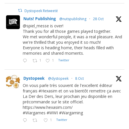
Dystopeek Retweeté
Nuts! Publishing
@nutspublishing
·
28 Oct
@spiel_messe is over!
Thank you for all those games played together.
We met wonderful people, it was a real pleasure. And
we're thrilled that you enjoyed it so much!
Everyone is heading home, their heads filled with
memories and shared moments.
1
1
Twitter
Dystopeek
@dystopeek
·
8 Oct
On vous parle très souvent de l'excellent éditeur
français #Hexasim et on va bientôt remettre ça avec
La Der des Ders, leur prochain jeu disponible en
précommande sur le site officiel.
https://www.hexasim.com/
#Wargames #WWI #Wargaming
1
Twitter