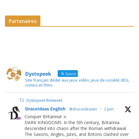
Partenaires
Dystopeek
Suivre
Site français dédié aux jeux vidéo, jeux de société, BDs,
comics et films.
Dystopeek Retweeté
DracoIdeas English
@dracoideasen
·
2 Juin
Conquer Britannia! ⚔️
DARK KINGDOMS: In the 5th century, Britannia
descended into chaos after the Roman withdrawal.
The Saxons, Angles, Jutes, and Britons clashed over