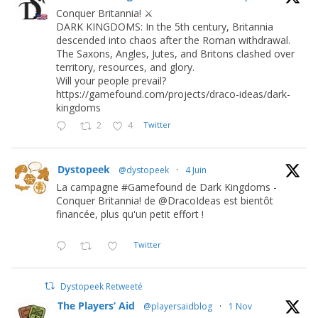
Conquer Britannia! ⚔️
DARK KINGDOMS: In the 5th century, Britannia
descended into chaos after the Roman withdrawal.
The Saxons, Angles, Jutes, and Britons clashed over
territory, resources, and glory.
Will your people prevail?
https://gamefound.com/projects/draco-ideas/dark-
kingdoms
2
4
Twitter
Dystopeek
@dystopeek
·
4 Juin
La campagne #Gamefound de Dark Kingdoms -
Conquer Britannia! de @DracoIdeas est bientôt
financée, plus qu'un petit effort !
Twitter
Dystopeek Retweeté
The Players’ Aid
@playersaidblog
·
1 Nov