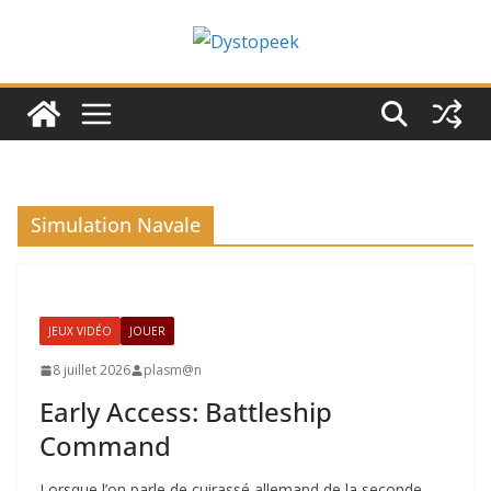
Passer
au
contenu
Simulation Navale
JEUX VIDÉO
JOUER
8 juillet 2026
plasm@n
Early Access: Battleship
Command
Lorsque l’on parle de cuirassé allemand de la seconde