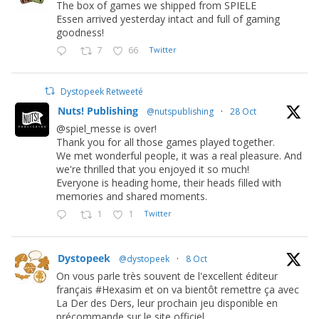
The box of games we shipped from SPIELE
Essen arrived yesterday intact and full of gaming
goodness!
7
66
Twitter
Dystopeek Retweeté
Nuts! Publishing
@nutspublishing
·
28 Oct
@spiel_messe is over!
Thank you for all those games played together.
We met wonderful people, it was a real pleasure. And
we're thrilled that you enjoyed it so much!
Everyone is heading home, their heads filled with
memories and shared moments.
1
1
Twitter
Dystopeek
@dystopeek
·
8 Oct
On vous parle très souvent de l'excellent éditeur
français #Hexasim et on va bientôt remettre ça avec
La Der des Ders, leur prochain jeu disponible en
précommande sur le site officiel.