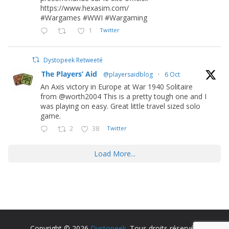
https://www.hexasim.com/
#Wargames #WWI #Wargaming
1
Twitter
Dystopeek Retweeté
The Players’ Aid
@playersaidblog
·
6 Oct
An Axis victory in Europe at War 1940 Solitaire
from @worth2004 This is a pretty tough one and I
was playing on easy. Great little travel sized solo
game.
2
38
Twitter
Load More...
Copyright © 2026
Dystopeek
. Tous droits réservés.