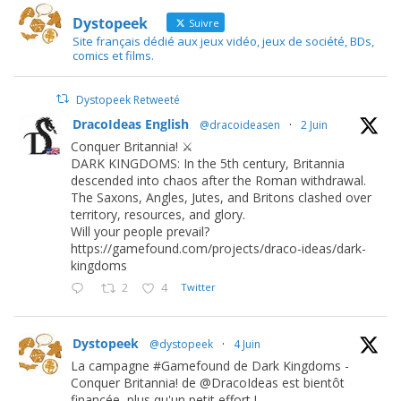
Dystopeek
Suivre
Site français dédié aux jeux vidéo, jeux de société, BDs,
comics et films.
Dystopeek Retweeté
DracoIdeas English
@dracoideasen
·
2 Juin
Conquer Britannia! ⚔️
DARK KINGDOMS: In the 5th century, Britannia
descended into chaos after the Roman withdrawal.
The Saxons, Angles, Jutes, and Britons clashed over
territory, resources, and glory.
Will your people prevail?
https://gamefound.com/projects/draco-ideas/dark-
kingdoms
2
4
Twitter
Dystopeek
@dystopeek
·
4 Juin
La campagne #Gamefound de Dark Kingdoms -
Conquer Britannia! de @DracoIdeas est bientôt
financée, plus qu'un petit effort !