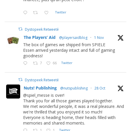
Twitter
Dystopeek Retweeté
The Players’ Aid
@playersaidblog
·
1 Nov
The box of games we shipped from SPIELE
Essen arrived yesterday intact and full of gaming
goodness!
7
66
Twitter
Dystopeek Retweeté
Nuts! Publishing
@nutspublishing
·
28 Oct
@spiel_messe is over!
Thank you for all those games played together.
We met wonderful people, it was a real pleasure. And
we're thrilled that you enjoyed it so much!
Everyone is heading home, their heads filled with
memories and shared moments.
1
1
Twitter