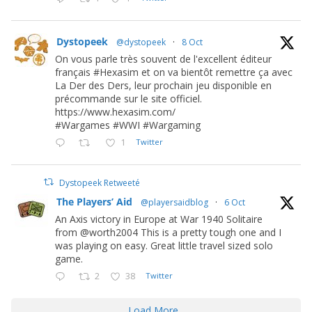
Dystopeek
@dystopeek
·
8 Oct
On vous parle très souvent de l'excellent éditeur
français #Hexasim et on va bientôt remettre ça avec
La Der des Ders, leur prochain jeu disponible en
précommande sur le site officiel.
https://www.hexasim.com/
#Wargames #WWI #Wargaming
1
Twitter
Dystopeek Retweeté
The Players’ Aid
@playersaidblog
·
6 Oct
An Axis victory in Europe at War 1940 Solitaire
from @worth2004 This is a pretty tough one and I
was playing on easy. Great little travel sized solo
game.
2
38
Twitter
Load More...