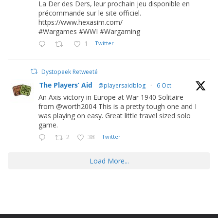
La Der des Ders, leur prochain jeu disponible en
précommande sur le site officiel.
https://www.hexasim.com/
#Wargames #WWI #Wargaming
1
Twitter
Dystopeek Retweeté
The Players’ Aid
@playersaidblog
·
6 Oct
An Axis victory in Europe at War 1940 Solitaire
from @worth2004 This is a pretty tough one and I
was playing on easy. Great little travel sized solo
game.
2
38
Twitter
Load More...