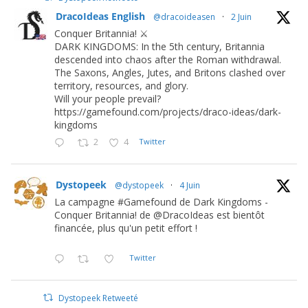
DracoIdeas English
@dracoideasen
·
2 Juin
Conquer Britannia! ⚔️
DARK KINGDOMS: In the 5th century, Britannia
descended into chaos after the Roman withdrawal.
The Saxons, Angles, Jutes, and Britons clashed over
territory, resources, and glory.
Will your people prevail?
https://gamefound.com/projects/draco-ideas/dark-
kingdoms
2
4
Twitter
Dystopeek
@dystopeek
·
4 Juin
La campagne #Gamefound de Dark Kingdoms -
Conquer Britannia! de @DracoIdeas est bientôt
financée, plus qu'un petit effort !
Twitter
Dystopeek Retweeté