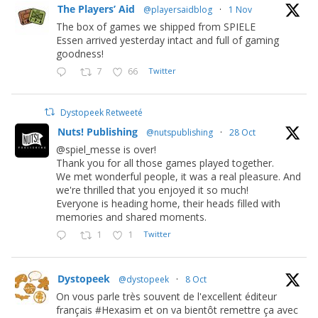
The Players’ Aid
@playersaidblog
·
1 Nov
The box of games we shipped from SPIELE
Essen arrived yesterday intact and full of gaming
goodness!
7
66
Twitter
Dystopeek Retweeté
Nuts! Publishing
@nutspublishing
·
28 Oct
@spiel_messe is over!
Thank you for all those games played together.
We met wonderful people, it was a real pleasure. And
we're thrilled that you enjoyed it so much!
Everyone is heading home, their heads filled with
memories and shared moments.
1
1
Twitter
Dystopeek
@dystopeek
·
8 Oct
On vous parle très souvent de l'excellent éditeur
français #Hexasim et on va bientôt remettre ça avec