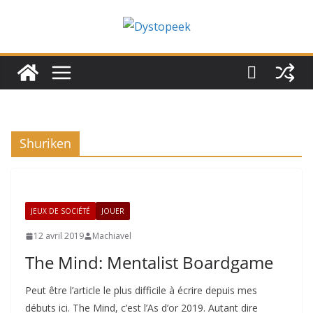
Passer
au
contenu
Shuriken
JEUX DE SOCIÉTÉ
JOUER
12 avril 2019
Machiavel
The Mind: Mentalist Boardgame
Peut être l’article le plus difficile à écrire depuis mes
débuts ici. The Mind, c’est l’As d’or 2019. Autant dire