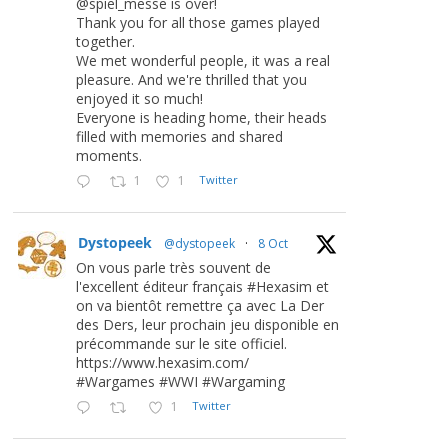
@spiel_messe is over!
Thank you for all those games played
together.
We met wonderful people, it was a real
pleasure. And we're thrilled that you
enjoyed it so much!
Everyone is heading home, their heads
filled with memories and shared
moments.
1
1
Twitter
Dystopeek
@dystopeek
·
8 Oct
On vous parle très souvent de
l'excellent éditeur français #Hexasim et
on va bientôt remettre ça avec La Der
des Ders, leur prochain jeu disponible en
précommande sur le site officiel.
https://www.hexasim.com/
#Wargames #WWI #Wargaming
1
Twitter