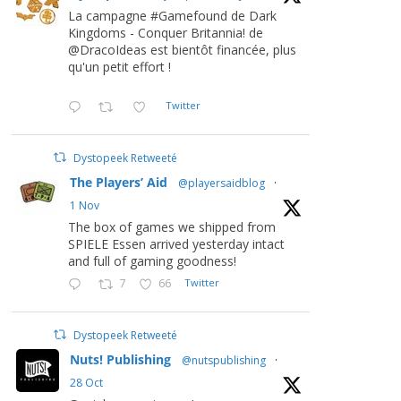
La campagne #Gamefound de Dark
Kingdoms - Conquer Britannia! de
@DracoIdeas est bientôt financée, plus
qu'un petit effort !
Twitter
Dystopeek Retweeté
The Players’ Aid
@playersaidblog
·
1 Nov
The box of games we shipped from
SPIELE Essen arrived yesterday intact
and full of gaming goodness!
7
66
Twitter
Dystopeek Retweeté
Nuts! Publishing
@nutspublishing
·
28 Oct