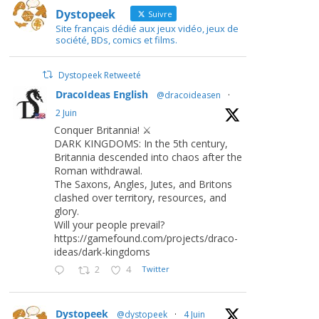
Dystopeek
Suivre
Site français dédié aux jeux vidéo, jeux de
société, BDs, comics et films.
Dystopeek Retweeté
DracoIdeas English
@dracoideasen
·
2 Juin
Conquer Britannia! ⚔️
DARK KINGDOMS: In the 5th century,
Britannia descended into chaos after the
Roman withdrawal.
The Saxons, Angles, Jutes, and Britons
clashed over territory, resources, and
glory.
Will your people prevail?
https://gamefound.com/projects/draco-
ideas/dark-kingdoms
2
4
Twitter
Dystopeek
@dystopeek
·
4 Juin