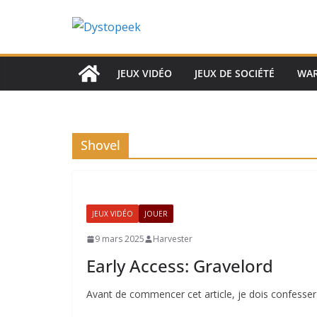
Passer
au
contenu
JEUX VIDÉO
JEUX DE SOCIÉTÉ
WA
Shovel
JEUX VIDÉO
JOUER
9 mars 2025
Harvester
Early Access: Gravelord
Avant de commencer cet article, je dois confesser