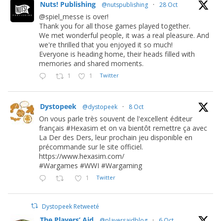
Nuts! Publishing
@nutspublishing
·
28 Oct
@spiel_messe is over!
Thank you for all those games played together.
We met wonderful people, it was a real pleasure. And
we're thrilled that you enjoyed it so much!
Everyone is heading home, their heads filled with
memories and shared moments.
1
1
Twitter
Dystopeek
@dystopeek
·
8 Oct
On vous parle très souvent de l'excellent éditeur
français #Hexasim et on va bientôt remettre ça avec
La Der des Ders, leur prochain jeu disponible en
précommande sur le site officiel.
https://www.hexasim.com/
#Wargames #WWI #Wargaming
1
Twitter
Dystopeek Retweeté
The Players’ Aid
@playersaidblog
·
6 Oct