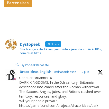
Partenaires
Dystopeek
Suivre
Site français dédié aux jeux vidéo, jeux de société, BDs,
comics et films.
Dystopeek Retweeté
DracoIdeas English
@dracoideasen
·
2 Juin
Conquer Britannia! ⚔️
DARK KINGDOMS: In the 5th century, Britannia
descended into chaos after the Roman withdrawal.
The Saxons, Angles, Jutes, and Britons clashed over
territory, resources, and glory.
Will your people prevail?
https://gamefound.com/projects/draco-ideas/dark-