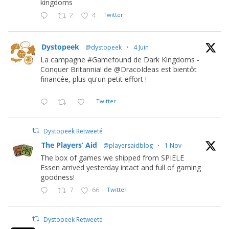
kingdoms
2
4
Twitter
Dystopeek
@dystopeek
·
4 Juin
La campagne #Gamefound de Dark Kingdoms -
Conquer Britannia! de @DracoIdeas est bientôt
financée, plus qu'un petit effort !
Twitter
Dystopeek Retweeté
The Players’ Aid
@playersaidblog
·
1 Nov
The box of games we shipped from SPIELE
Essen arrived yesterday intact and full of gaming
goodness!
7
66
Twitter
Dystopeek Retweeté