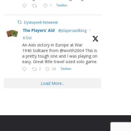
1
Twitter
Dystopeek Retweeté
The Players’ Aid
@playersaidblog
·
6 Oct
An Axis victory in Europe at War
1940 Solitaire from @worth2004 This is
a pretty tough one and I was playing on
easy. Great little travel sized solo game.
2
38
Twitter
Load More...