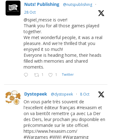
Nuts! Publishing
@nutspublishing
·
28 Oct
@spiel_messe is over!
Thank you for all those games played
together.
We met wonderful people, it was a real
pleasure. And we're thrilled that you
enjoyed it so much!
Everyone is heading home, their heads
filled with memories and shared
moments.
1
1
Twitter
Dystopeek
@dystopeek
·
8 Oct
On vous parle très souvent de
l'excellent éditeur français #Hexasim et
on va bientôt remettre ça avec La Der
des Ders, leur prochain jeu disponible en
précommande sur le site officiel.
https://www.hexasim.com/
#Wargames #WWI #Wargaming