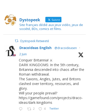
Dystopeek
Suivre
Site français dédié aux jeux vidéo, jeux de
société, BDs, comics et films.
Dystopeek Retweeté
DracoIdeas English
@dracoideasen
·
2 Juin
Conquer Britannia! ⚔️
DARK KINGDOMS: In the 5th century,
Britannia descended into chaos after the
Roman withdrawal.
The Saxons, Angles, Jutes, and Britons
clashed over territory, resources, and
glory.
Will your people prevail?
https://gamefound.com/projects/draco-
ideas/dark-kingdoms
2
4
Twitter