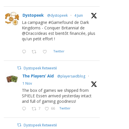
Dystopeek
@dystopeek
·
4 Juin
La campagne #Gamefound de Dark
Kingdoms - Conquer Britannia! de
@DracoIdeas est bientôt financée, plus
qu'un petit effort !
Twitter
Dystopeek Retweeté
The Players’ Aid
@playersaidblog
·
1 Nov
The box of games we shipped from
SPIELE Essen arrived yesterday intact
and full of gaming goodness!
7
66
Twitter
Dystopeek Retweeté