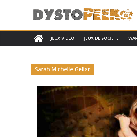
Passer
au
contenu
JEUX VIDÉO
JEUX DE SOCIÉTÉ
WA
Sarah Michelle Gellar