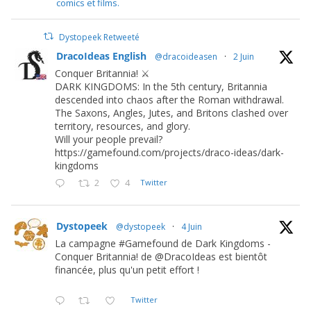
comics et films.
Dystopeek Retweeté
DracoIdeas English
@dracoideasen
·
2 Juin
Conquer Britannia! ⚔️
DARK KINGDOMS: In the 5th century, Britannia
descended into chaos after the Roman withdrawal.
The Saxons, Angles, Jutes, and Britons clashed over
territory, resources, and glory.
Will your people prevail?
https://gamefound.com/projects/draco-ideas/dark-
kingdoms
2
4
Twitter
Dystopeek
@dystopeek
·
4 Juin
La campagne #Gamefound de Dark Kingdoms -
Conquer Britannia! de @DracoIdeas est bientôt
financée, plus qu'un petit effort !
Twitter