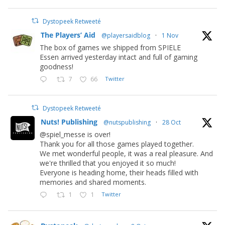
Dystopeek Retweeté
The Players’ Aid
@playersaidblog
·
1 Nov
The box of games we shipped from SPIELE
Essen arrived yesterday intact and full of gaming
goodness!
7
66
Twitter
Dystopeek Retweeté
Nuts! Publishing
@nutspublishing
·
28 Oct
@spiel_messe is over!
Thank you for all those games played together.
We met wonderful people, it was a real pleasure. And
we're thrilled that you enjoyed it so much!
Everyone is heading home, their heads filled with
memories and shared moments.
1
1
Twitter