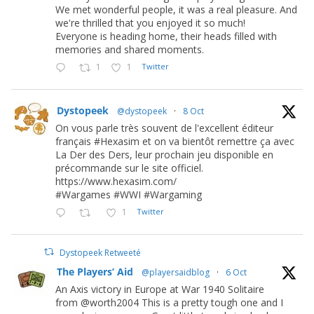
We met wonderful people, it was a real pleasure. And
we're thrilled that you enjoyed it so much!
Everyone is heading home, their heads filled with
memories and shared moments.
1
1
Twitter
Dystopeek
@dystopeek
·
8 Oct
On vous parle très souvent de l'excellent éditeur
français #Hexasim et on va bientôt remettre ça avec
La Der des Ders, leur prochain jeu disponible en
précommande sur le site officiel.
https://www.hexasim.com/
#Wargames #WWI #Wargaming
1
Twitter
Dystopeek Retweeté
The Players’ Aid
@playersaidblog
·
6 Oct
An Axis victory in Europe at War 1940 Solitaire
from @worth2004 This is a pretty tough one and I