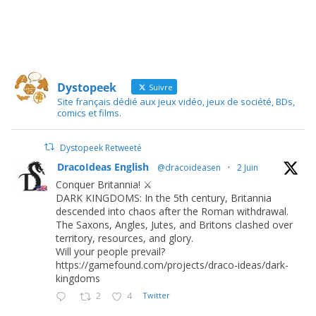
Dystopeek
Suivre
Site français dédié aux jeux vidéo, jeux de société, BDs,
comics et films.
Dystopeek Retweeté
DracoIdeas English
@dracoideasen
·
2 Juin
Conquer Britannia! ⚔️
DARK KINGDOMS: In the 5th century, Britannia
descended into chaos after the Roman withdrawal.
The Saxons, Angles, Jutes, and Britons clashed over
territory, resources, and glory.
Will your people prevail?
https://gamefound.com/projects/draco-ideas/dark-
kingdoms
2
4
Twitter