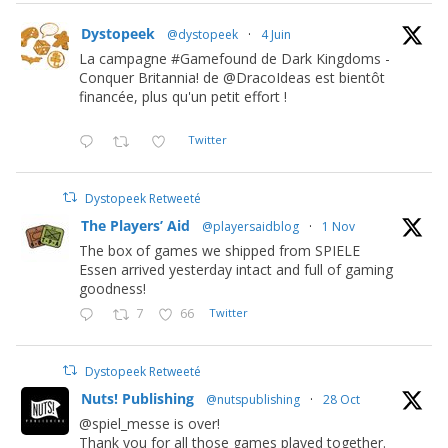
Dystopeek
@dystopeek
·
4 Juin
La campagne #Gamefound de Dark Kingdoms -
Conquer Britannia! de @DracoIdeas est bientôt
financée, plus qu'un petit effort !
Twitter
Dystopeek Retweeté
The Players’ Aid
@playersaidblog
·
1 Nov
The box of games we shipped from SPIELE
Essen arrived yesterday intact and full of gaming
goodness!
7
66
Twitter
Dystopeek Retweeté
Nuts! Publishing
@nutspublishing
·
28 Oct
@spiel_messe is over!
Thank you for all those games played together.