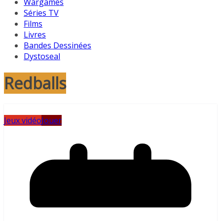
Wargames
Séries TV
Films
Livres
Bandes Dessinées
Dystoseal
Redballs
Jeux vidéo
Jouer