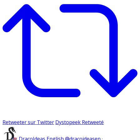
Retweeter sur Twitter
Dystopeek Retweeté
DracoIdeas English
@dracoideasen
·