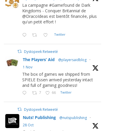
La campagne #Gamefound de Dark
Kingdoms - Conquer Britannia! de
@DracoIdeas est bientôt financée, plus
qu'un petit effort !
Twitter
Dystopeek Retweeté
The Players’ Aid
@playersaidblog
·
1 Nov
The box of games we shipped from
SPIELE Essen arrived yesterday intact
and full of gaming goodness!
7
66
Twitter
Dystopeek Retweeté
Nuts! Publishing
@nutspublishing
·
28 Oct