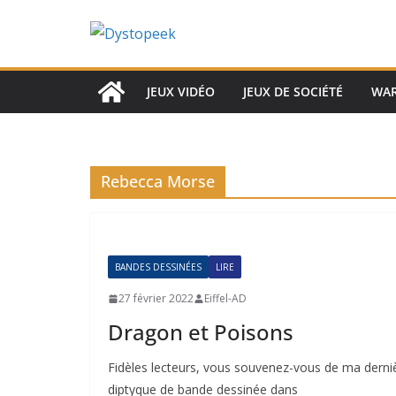
Passer
au
contenu
JEUX VIDÉO
JEUX DE SOCIÉTÉ
WA
Rebecca Morse
BANDES DESSINÉES
LIRE
27 février 2022
Eiffel-AD
Dragon et Poisons
Fidèles lecteurs, vous souvenez-vous de ma dernièr
diptyque de bande dessinée dans