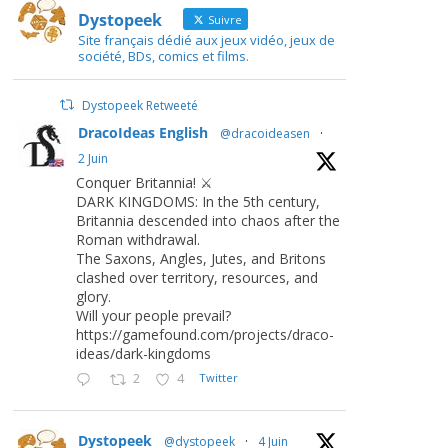
Dystopeek
Suivre
Site français dédié aux jeux vidéo, jeux de
société, BDs, comics et films.
Dystopeek Retweeté
DracoIdeas English
@dracoideasen
·
2 Juin
Conquer Britannia! ⚔️
DARK KINGDOMS: In the 5th century,
Britannia descended into chaos after the
Roman withdrawal.
The Saxons, Angles, Jutes, and Britons
clashed over territory, resources, and
glory.
Will your people prevail?
https://gamefound.com/projects/draco-
ideas/dark-kingdoms
2
4
Twitter
Dystopeek
@dystopeek
·
4 Juin