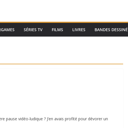
RGAMES
SÉRIES TV
FILMS
LIVRES
BANDES DESSINÉ
e pause vidéo-ludique ? J’en avais profité pour dévorer un