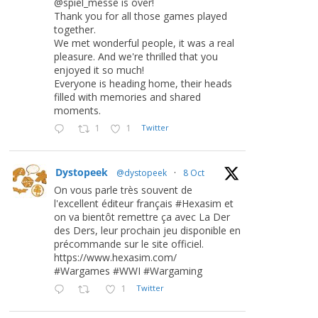
@spiel_messe is over!
Thank you for all those games played
together.
We met wonderful people, it was a real
pleasure. And we're thrilled that you
enjoyed it so much!
Everyone is heading home, their heads
filled with memories and shared
moments.
1
1
Twitter
Dystopeek
@dystopeek
·
8 Oct
On vous parle très souvent de
l'excellent éditeur français #Hexasim et
on va bientôt remettre ça avec La Der
des Ders, leur prochain jeu disponible en
précommande sur le site officiel.
https://www.hexasim.com/
#Wargames #WWI #Wargaming
1
Twitter