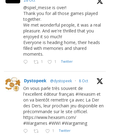
28 Oct
@spiel_messe is over!
Thank you for all those games played
together.
We met wonderful people, it was a real
pleasure. And we're thrilled that you
enjoyed it so much!
Everyone is heading home, their heads
filled with memories and shared
moments.
1
1
Twitter
Dystopeek
@dystopeek
·
8 Oct
On vous parle très souvent de
l'excellent éditeur français #Hexasim et
on va bientôt remettre ça avec La Der
des Ders, leur prochain jeu disponible en
précommande sur le site officiel.
https://www.hexasim.com/
#Wargames #WWI #Wargaming
1
Twitter