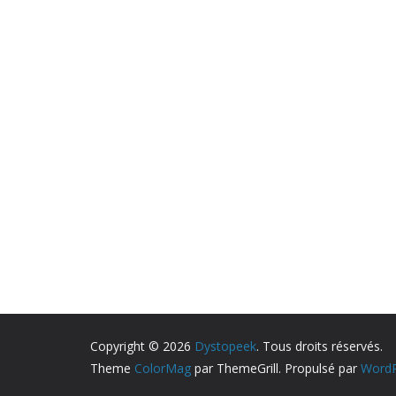
Copyright © 2026
Dystopeek
. Tous droits réservés.
Theme
ColorMag
par ThemeGrill. Propulsé par
WordP