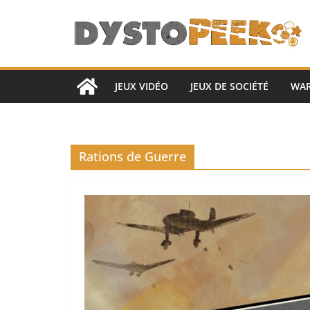
Passer
au
contenu
JEUX VIDÉO
JEUX DE SOCIÉTÉ
WA
Rations de Guerre