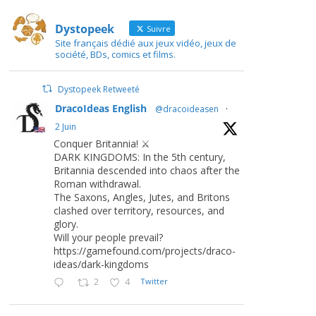
Dystopeek
Suivre
Site français dédié aux jeux vidéo, jeux de
société, BDs, comics et films.
Dystopeek Retweeté
DracoIdeas English
@dracoideasen
·
2 Juin
Conquer Britannia! ⚔️
DARK KINGDOMS: In the 5th century,
Britannia descended into chaos after the
Roman withdrawal.
The Saxons, Angles, Jutes, and Britons
clashed over territory, resources, and
glory.
Will your people prevail?
https://gamefound.com/projects/draco-
ideas/dark-kingdoms
2
4
Twitter