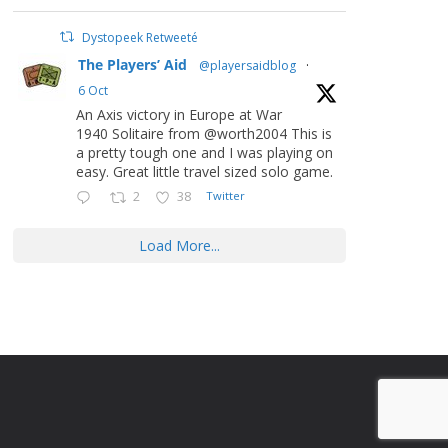
Dystopeek Retweeté
The Players’ Aid
@playersaidblog
·
6 Oct
An Axis victory in Europe at War
1940 Solitaire from @worth2004 This is
a pretty tough one and I was playing on
easy. Great little travel sized solo game.
2
38
Twitter
Load More...