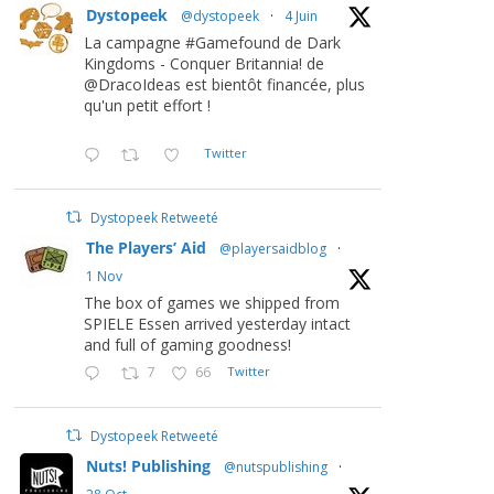
Dystopeek
@dystopeek
·
4 Juin
La campagne #Gamefound de Dark
Kingdoms - Conquer Britannia! de
@DracoIdeas est bientôt financée, plus
qu'un petit effort !
Twitter
Dystopeek Retweeté
The Players’ Aid
@playersaidblog
·
1 Nov
The box of games we shipped from
SPIELE Essen arrived yesterday intact
and full of gaming goodness!
7
66
Twitter
Dystopeek Retweeté
Nuts! Publishing
@nutspublishing
·