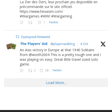
La Der des Ders, leur prochain jeu disponible en
précommande sur le site officiel.
https://www.hexasim.com/
#Wargames #WWI #Wargaming
1
Twitter
Dystopeek Retweeté
The Players’ Aid
@playersaidblog
·
6 Oct
An Axis victory in Europe at War 1940 Solitaire
from @worth2004 This is a pretty tough one and I
was playing on easy. Great little travel sized solo
game.
2
38
Twitter
Load More...