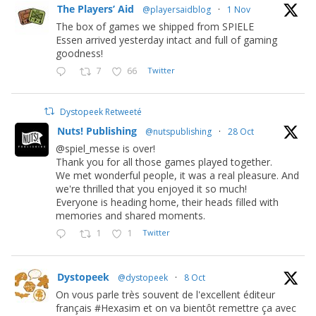
The Players’ Aid
@playersaidblog
·
1 Nov
The box of games we shipped from SPIELE
Essen arrived yesterday intact and full of gaming
goodness!
7
66
Twitter
Dystopeek Retweeté
Nuts! Publishing
@nutspublishing
·
28 Oct
@spiel_messe is over!
Thank you for all those games played together.
We met wonderful people, it was a real pleasure. And
we're thrilled that you enjoyed it so much!
Everyone is heading home, their heads filled with
memories and shared moments.
1
1
Twitter
Dystopeek
@dystopeek
·
8 Oct
On vous parle très souvent de l'excellent éditeur
français #Hexasim et on va bientôt remettre ça avec