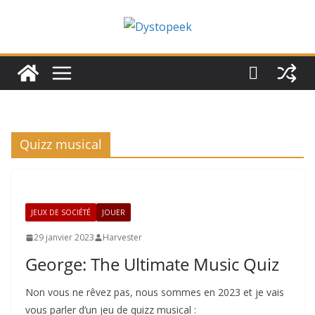
Passer
au
contenu
Quizz musical
JEUX DE SOCIÉTÉ
JOUER
29 janvier 2023
Harvester
George: The Ultimate Music Quiz
Non vous ne rêvez pas, nous sommes en 2023 et je vais
vous parler d’un jeu de quizz musical :