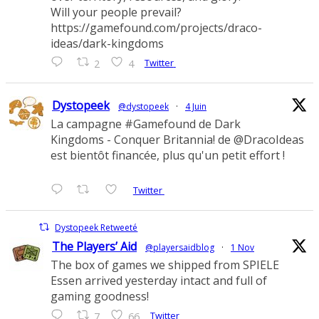
Will your people prevail?
https://gamefound.com/projects/draco-
ideas/dark-kingdoms
Twitter
2
4
Dystopeek
@dystopeek
·
4 Juin
La campagne #Gamefound de Dark
Kingdoms - Conquer Britannia! de @DracoIdeas
est bientôt financée, plus qu'un petit effort !
Twitter
Dystopeek Retweeté
The Players’ Aid
@playersaidblog
·
1 Nov
The box of games we shipped from SPIELE
Essen arrived yesterday intact and full of
gaming goodness!
Twitter
7
66