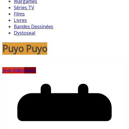
Wargames
Séries TV
Films
Livres
Bandes Dessinées
Dystoseal
Puyo Puyo
Jeux vidéo
Jouer