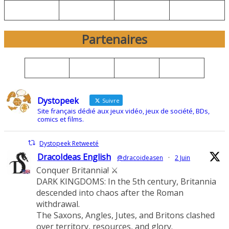
Partenaires
Dystopeek
Suivre
Site français dédié aux jeux vidéo, jeux de société, BDs,
comics et films.
Dystopeek Retweeté
DracoIdeas English
@dracoideasen
·
2 Juin
Conquer Britannia! ⚔️
DARK KINGDOMS: In the 5th century, Britannia
descended into chaos after the Roman
withdrawal.
The Saxons, Angles, Jutes, and Britons clashed
over territory, resources, and glory.