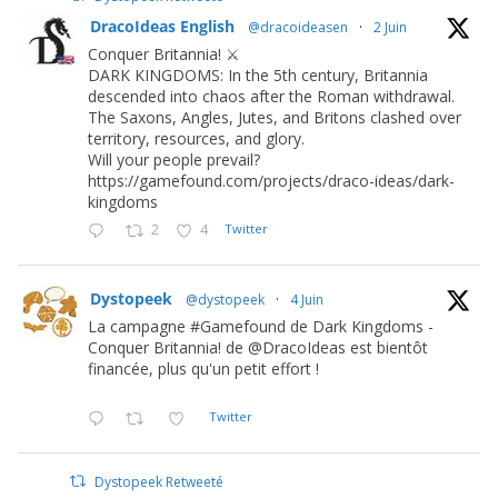
DracoIdeas English
@dracoideasen
·
2 Juin
Conquer Britannia! ⚔️
DARK KINGDOMS: In the 5th century, Britannia
descended into chaos after the Roman withdrawal.
The Saxons, Angles, Jutes, and Britons clashed over
territory, resources, and glory.
Will your people prevail?
https://gamefound.com/projects/draco-ideas/dark-
kingdoms
2
4
Twitter
Dystopeek
@dystopeek
·
4 Juin
La campagne #Gamefound de Dark Kingdoms -
Conquer Britannia! de @DracoIdeas est bientôt
financée, plus qu'un petit effort !
Twitter
Dystopeek Retweeté