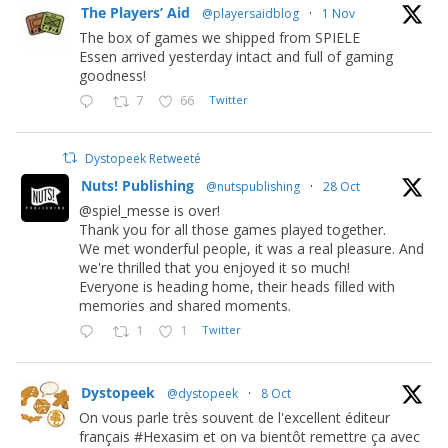
The Players’ Aid
@playersaidblog
·
1 Nov
The box of games we shipped from SPIELE
Essen arrived yesterday intact and full of gaming
goodness!
7
66
Twitter
Dystopeek Retweeté
Nuts! Publishing
@nutspublishing
·
28 Oct
@spiel_messe is over!
Thank you for all those games played together.
We met wonderful people, it was a real pleasure. And
we're thrilled that you enjoyed it so much!
Everyone is heading home, their heads filled with
memories and shared moments.
1
1
Twitter
Dystopeek
@dystopeek
·
8 Oct
On vous parle très souvent de l'excellent éditeur
français #Hexasim et on va bientôt remettre ça avec