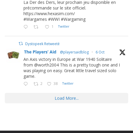
La Der des Ders, leur prochain jeu disponible en
précommande sur le site officiel.
https://www.hexasim.com/
#Wargames #WWI #Wargaming
1
Twitter
Dystopeek Retweeté
The Players’ Aid
@playersaidblog
·
6 Oct
An Axis victory in Europe at War 1940 Solitaire
from @worth2004 This is a pretty tough one and I
was playing on easy. Great little travel sized solo
game.
2
38
Twitter
Load More...