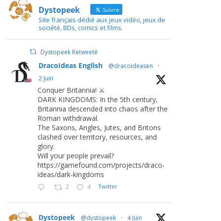
Dystopeek
Suivre
Site français dédié aux jeux vidéo, jeux de
société, BDs, comics et films.
Dystopeek Retweeté
DracoIdeas English
@dracoideasen
·
2 Juin
Conquer Britannia! ⚔️
DARK KINGDOMS: In the 5th century,
Britannia descended into chaos after the
Roman withdrawal.
The Saxons, Angles, Jutes, and Britons
clashed over territory, resources, and
glory.
Will your people prevail?
https://gamefound.com/projects/draco-
ideas/dark-kingdoms
2
4
Twitter
Dystopeek
@dystopeek
·
4 Juin