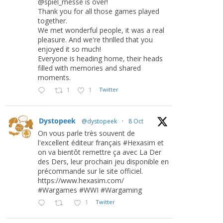
@spiel_messe is over!
Thank you for all those games played
together.
We met wonderful people, it was a real
pleasure. And we're thrilled that you
enjoyed it so much!
Everyone is heading home, their heads
filled with memories and shared
moments.
1
1
Twitter
Dystopeek
@dystopeek
·
8 Oct
On vous parle très souvent de
l'excellent éditeur français #Hexasim et
on va bientôt remettre ça avec La Der
des Ders, leur prochain jeu disponible en
précommande sur le site officiel.
https://www.hexasim.com/
#Wargames #WWI #Wargaming
1
Twitter