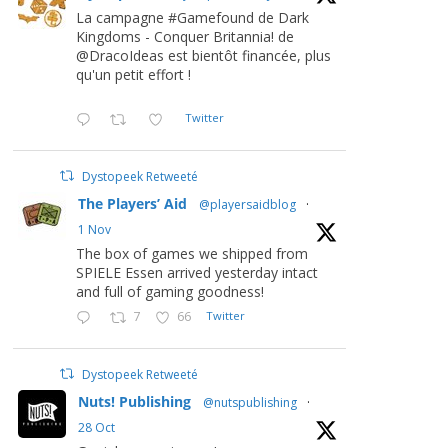
La campagne #Gamefound de Dark
Kingdoms - Conquer Britannia! de
@DracoIdeas est bientôt financée, plus
qu'un petit effort !
Twitter
Dystopeek Retweeté
The Players’ Aid
@playersaidblog
·
1 Nov
The box of games we shipped from
SPIELE Essen arrived yesterday intact
and full of gaming goodness!
7
66
Twitter
Dystopeek Retweeté
Nuts! Publishing
@nutspublishing
·
28 Oct