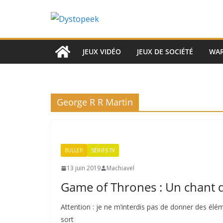
Passer
au
contenu
JEUX VIDÉO
JEUX DE SOCIÉTÉ
WA
George R R Martin
BULLER
SÉRIES TV
13 juin 2019
Machiavel
Game of Thrones : Un chant de
Attention : je ne m’interdis pas de donner des élé
sort