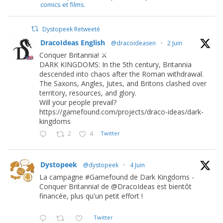
comics et films.
Dystopeek Retweeté
DracoIdeas English
@dracoideasen
·
2 Juin
Conquer Britannia! ⚔️
DARK KINGDOMS: In the 5th century, Britannia
descended into chaos after the Roman withdrawal.
The Saxons, Angles, Jutes, and Britons clashed over
territory, resources, and glory.
Will your people prevail?
https://gamefound.com/projects/draco-ideas/dark-
kingdoms
2
4
Twitter
Dystopeek
@dystopeek
·
4 Juin
La campagne #Gamefound de Dark Kingdoms -
Conquer Britannia! de @DracoIdeas est bientôt
financée, plus qu'un petit effort !
Twitter