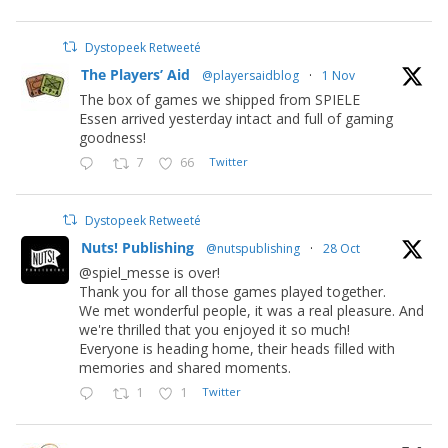
Dystopeek Retweeté
The Players’ Aid
@playersaidblog
·
1 Nov
The box of games we shipped from SPIELE
Essen arrived yesterday intact and full of gaming
goodness!
7
66
Twitter
Dystopeek Retweeté
Nuts! Publishing
@nutspublishing
·
28 Oct
@spiel_messe is over!
Thank you for all those games played together.
We met wonderful people, it was a real pleasure. And
we're thrilled that you enjoyed it so much!
Everyone is heading home, their heads filled with
memories and shared moments.
1
1
Twitter