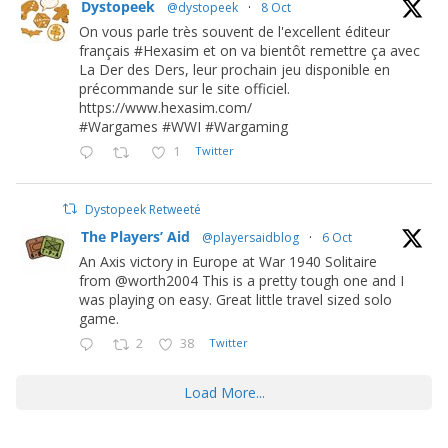
Dystopeek
@dystopeek
·
8 Oct
On vous parle très souvent de l'excellent éditeur
français #Hexasim et on va bientôt remettre ça avec
La Der des Ders, leur prochain jeu disponible en
précommande sur le site officiel.
https://www.hexasim.com/
#Wargames #WWI #Wargaming
1
Twitter
Dystopeek Retweeté
The Players’ Aid
@playersaidblog
·
6 Oct
An Axis victory in Europe at War 1940 Solitaire
from @worth2004 This is a pretty tough one and I
was playing on easy. Great little travel sized solo
game.
2
38
Twitter
Load More...