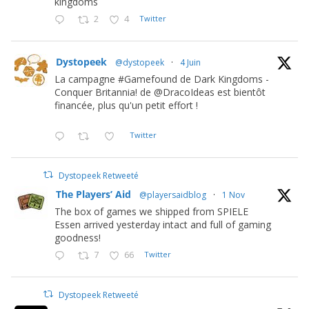
kingdoms
2
4
Twitter
Dystopeek
@dystopeek
·
4 Juin
La campagne #Gamefound de Dark Kingdoms -
Conquer Britannia! de @DracoIdeas est bientôt
financée, plus qu'un petit effort !
Twitter
Dystopeek Retweeté
The Players’ Aid
@playersaidblog
·
1 Nov
The box of games we shipped from SPIELE
Essen arrived yesterday intact and full of gaming
goodness!
7
66
Twitter
Dystopeek Retweeté