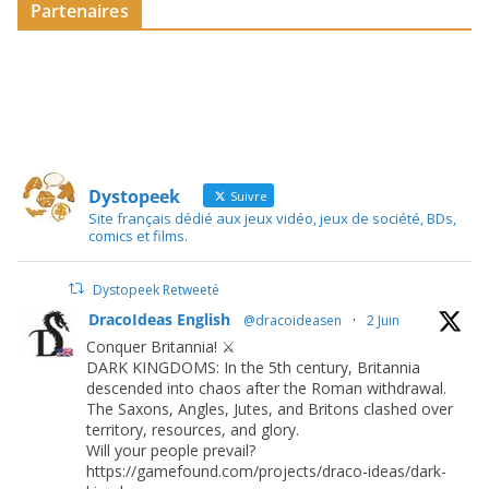
Partenaires
Dystopeek
Suivre
Site français dédié aux jeux vidéo, jeux de société, BDs,
comics et films.
Dystopeek Retweeté
DracoIdeas English
@dracoideasen
·
2 Juin
Conquer Britannia! ⚔️
DARK KINGDOMS: In the 5th century, Britannia
descended into chaos after the Roman withdrawal.
The Saxons, Angles, Jutes, and Britons clashed over
territory, resources, and glory.
Will your people prevail?
https://gamefound.com/projects/draco-ideas/dark-