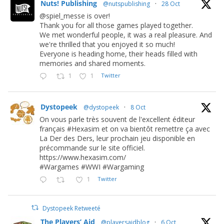
Nuts! Publishing
@nutspublishing
·
28 Oct
@spiel_messe is over!
Thank you for all those games played together.
We met wonderful people, it was a real pleasure. And
we're thrilled that you enjoyed it so much!
Everyone is heading home, their heads filled with
memories and shared moments.
1
1
Twitter
Dystopeek
@dystopeek
·
8 Oct
On vous parle très souvent de l'excellent éditeur
français #Hexasim et on va bientôt remettre ça avec
La Der des Ders, leur prochain jeu disponible en
précommande sur le site officiel.
https://www.hexasim.com/
#Wargames #WWI #Wargaming
1
Twitter
Dystopeek Retweeté
The Players’ Aid
@playersaidblog
·
6 Oct