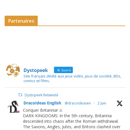
Partenaires
Dystopeek
Suivre
Site français dédié aux jeux vidéo, jeux de société, BDs,
comics et films.
Dystopeek Retweeté
DracoIdeas English
@dracoideasen
·
2 Juin
Conquer Britannia! ⚔️
DARK KINGDOMS: In the 5th century, Britannia
descended into chaos after the Roman withdrawal.
The Saxons, Angles, Jutes, and Britons clashed over