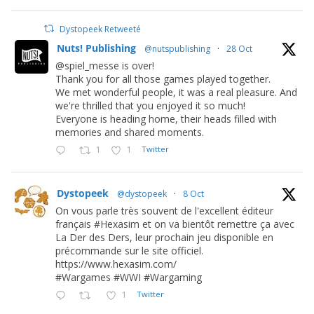
Dystopeek Retweeté
Nuts! Publishing
@nutspublishing
·
28 Oct
@spiel_messe is over!
Thank you for all those games played together.
We met wonderful people, it was a real pleasure. And
we're thrilled that you enjoyed it so much!
Everyone is heading home, their heads filled with
memories and shared moments.
1
1
Twitter
Dystopeek
@dystopeek
·
8 Oct
On vous parle très souvent de l'excellent éditeur
français #Hexasim et on va bientôt remettre ça avec
La Der des Ders, leur prochain jeu disponible en
précommande sur le site officiel.
https://www.hexasim.com/
#Wargames #WWI #Wargaming
1
Twitter