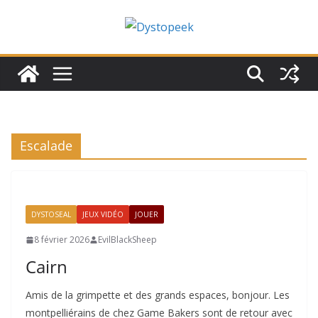
Passer
au
contenu
Escalade
DYSTOSEAL
JEUX VIDÉO
JOUER
8 février 2026
EvilBlackSheep
Cairn
Amis de la grimpette et des grands espaces, bonjour. Les
montpelliérains de chez Game Bakers sont de retour avec