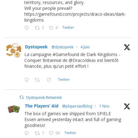
territory, resources, and glory.
Will your people prevail?
https://gamefound.com/projects/draco-ideas/dark-
kingdoms
2
4
Twitter
Dystopeek
@dystopeek
·
4 Juin
La campagne #Gamefound de Dark Kingdoms -
Conquer Britannia! de @DracoIdeas est bientôt
financée, plus qu'un petit effort !
Twitter
Dystopeek Retweeté
The Players’ Aid
@playersaidblog
·
1 Nov
The box of games we shipped from SPIELE
Essen arrived yesterday intact and full of gaming
goodness!
7
66
Twitter