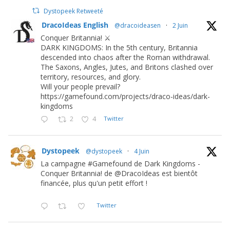
Dystopeek Retweeté
DracoIdeas English
@dracoideasen
·
2 Juin
Conquer Britannia! ⚔️
DARK KINGDOMS: In the 5th century, Britannia
descended into chaos after the Roman withdrawal.
The Saxons, Angles, Jutes, and Britons clashed over
territory, resources, and glory.
Will your people prevail?
https://gamefound.com/projects/draco-ideas/dark-
kingdoms
2
4
Twitter
Dystopeek
@dystopeek
·
4 Juin
La campagne #Gamefound de Dark Kingdoms -
Conquer Britannia! de @DracoIdeas est bientôt
financée, plus qu'un petit effort !
Twitter