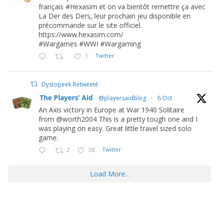
français #Hexasim et on va bientôt remettre ça avec
La Der des Ders, leur prochain jeu disponible en
précommande sur le site officiel.
https://www.hexasim.com/
#Wargames #WWI #Wargaming
1
Twitter
Dystopeek Retweeté
The Players’ Aid
@playersaidblog
·
6 Oct
An Axis victory in Europe at War 1940 Solitaire
from @worth2004 This is a pretty tough one and I
was playing on easy. Great little travel sized solo
game.
2
38
Twitter
Load More...