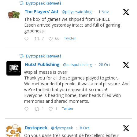
Dystopeek Retweeté
The Players’ Aid
@playersaidblog
·
1 Nov
The box of games we shipped from SPIELE
Essen arrived yesterday intact and full of gaming
goodness!
7
66
Twitter
Dystopeek Retweeté
Nuts! Publishing
@nutspublishing
·
28 Oct
@spiel_messe is over!
Thank you for all those games played together.
We met wonderful people, it was a real pleasure. And
we're thrilled that you enjoyed it so much!
Everyone is heading home, their heads filled with
memories and shared moments.
1
1
Twitter
Dystopeek
@dystopeek
·
8 Oct
On vous parle très souvent de l'excellent éditeur