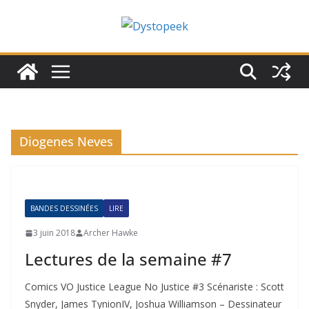
Passer
au
contenu
Diogenes Neves
BANDES DESSINÉES
LIRE
3 juin 2018
Archer Hawke
Lectures de la semaine #7
Comics VO Justice League No Justice #3 Scénariste : Scott
Snyder, James TynionIV, Joshua Williamson – Dessinateur