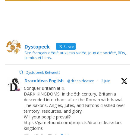
Dystopeek
Suivre
Site français dédié aux jeux vidéo, jeux de société, BDs,
comics et films.
Dystopeek Retweeté
DracoIdeas English
@dracoideasen
·
2 Juin
Conquer Britannia! ⚔️
DARK KINGDOMS: In the 5th century, Britannia
descended into chaos after the Roman withdrawal.
The Saxons, Angles, Jutes, and Britons clashed over
territory, resources, and glory.
Will your people prevail?
https://gamefound.com/projects/draco-ideas/dark-
kingdoms