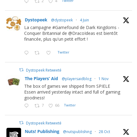
2
4
Twitter
Dystopeek
@dystopeek
·
4 Juin
La campagne #Gamefound de Dark Kingdoms -
Conquer Britannia! de @DracoIdeas est bientôt
financée, plus qu'un petit effort !
Twitter
Dystopeek Retweeté
The Players’ Aid
@playersaidblog
·
1 Nov
The box of games we shipped from SPIELE
Essen arrived yesterday intact and full of gaming
goodness!
7
66
Twitter
Dystopeek Retweeté
Nuts! Publishing
@nutspublishing
·
28 Oct