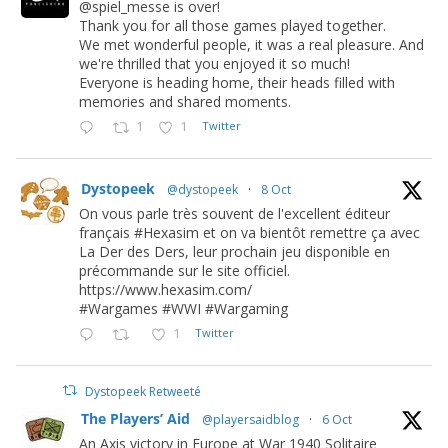
@spiel_messe is over!
Thank you for all those games played together.
We met wonderful people, it was a real pleasure. And
we're thrilled that you enjoyed it so much!
Everyone is heading home, their heads filled with
memories and shared moments.
1
1
Twitter
Dystopeek
@dystopeek
·
8 Oct
On vous parle très souvent de l'excellent éditeur
français #Hexasim et on va bientôt remettre ça avec
La Der des Ders, leur prochain jeu disponible en
précommande sur le site officiel.
https://www.hexasim.com/
#Wargames #WWI #Wargaming
1
Twitter
Dystopeek Retweeté
The Players’ Aid
@playersaidblog
·
6 Oct
An Axis victory in Europe at War 1940 Solitaire