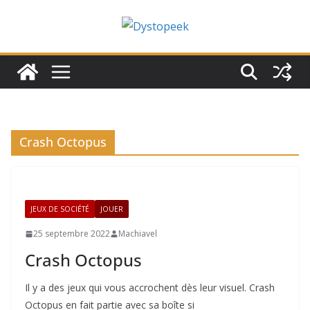
Passer
au
contenu
Crash Octopus
JEUX DE SOCIÉTÉ
JOUER
25 septembre 2022
Machiavel
Crash Octopus
Il y a des jeux qui vous accrochent dès leur visuel. Crash
Octopus en fait partie avec sa boîte si