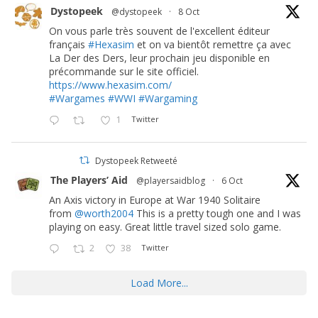
Dystopeek
@dystopeek
·
8 Oct
On vous parle très souvent de l'excellent éditeur
français
#Hexasim
et on va bientôt remettre ça avec
La Der des Ders, leur prochain jeu disponible en
précommande sur le site officiel.
https://www.hexasim.com/
#Wargames
#WWI
#Wargaming
1
Twitter
Dystopeek Retweeté
The Players’ Aid
@playersaidblog
·
6 Oct
An Axis victory in Europe at War 1940 Solitaire
from
@worth2004
This is a pretty tough one and I was
playing on easy. Great little travel sized solo game.
2
38
Twitter
Load More...