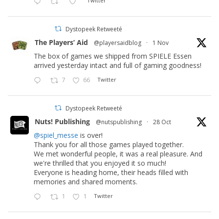
Twitter
Dystopeek Retweeté
The Players’ Aid
@playersaidblog
·
1 Nov
The box of games we shipped from SPIELE Essen
arrived yesterday intact and full of gaming goodness!
7
66
Twitter
Dystopeek Retweeté
Nuts! Publishing
@nutspublishing
·
28 Oct
@spiel_messe
is over!
Thank you for all those games played together.
We met wonderful people, it was a real pleasure. And
we're thrilled that you enjoyed it so much!
Everyone is heading home, their heads filled with
memories and shared moments.
1
1
Twitter