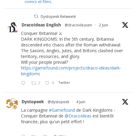
comics et films.
Dystopeek Retweeté
DracoIdeas English
@dracoideasen
·
2 Juin
Conquer Britannia! ⚔️
DARK KINGDOMS: In the 5th century, Britannia
descended into chaos after the Roman withdrawal.
The Saxons, Angles, Jutes, and Britons clashed over
territory, resources, and glory.
Will your people prevail?
https://gamefound.com/projects/draco-ideas/dark-
kingdoms
2
4
Twitter
Dystopeek
@dystopeek
·
4 Juin
La campagne
#Gamefound
de Dark Kingdoms -
Conquer Britannia! de
@DracoIdeas
est bientôt
financée, plus qu'un petit effort !