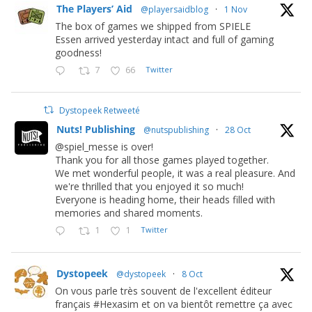
The Players’ Aid
@playersaidblog
·
1 Nov
The box of games we shipped from SPIELE
Essen arrived yesterday intact and full of gaming
goodness!
7
66
Twitter
Dystopeek Retweeté
Nuts! Publishing
@nutspublishing
·
28 Oct
@spiel_messe is over!
Thank you for all those games played together.
We met wonderful people, it was a real pleasure. And
we're thrilled that you enjoyed it so much!
Everyone is heading home, their heads filled with
memories and shared moments.
1
1
Twitter
Dystopeek
@dystopeek
·
8 Oct
On vous parle très souvent de l'excellent éditeur
français #Hexasim et on va bientôt remettre ça avec