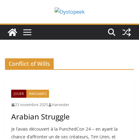
Passer
au
contenu
Conflict of Wills
JOUER
WARGAMES
23 novembre 2025
Harvester
Arabian Struggle
Je l’avais découvert à la PunchedCon 24 – en ayant la
chance d’affronter un de ses créateurs, Tim Uren, et