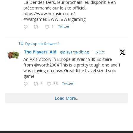
La Der des Ders, leur prochain jeu disponible en
précommande sur le site officiel.
https://www.hexasim.com/
#Wargames #WWI #Wargaming
1
Twitter
Dystopeek Retweeté
The Players’ Aid
@playersaidblog
·
6 Oct
An Axis victory in Europe at War 1940 Solitaire
from @worth2004 This is a pretty tough one and I
was playing on easy. Great little travel sized solo
game.
2
38
Twitter
Load More...