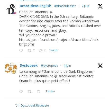
DracoIdeas English
@dracoideasen
·
2 Juin
Conquer Britannia! ⚔️
DARK KINGDOMS: In the 5th century, Britannia
descended into chaos after the Roman withdrawal.
The Saxons, Angles, Jutes, and Britons clashed over
territory, resources, and glory.
Will your people prevail?
https://gamefound.com/projects/draco-ideas/dark-
kingdoms
2
4
Twitter
Dystopeek
@dystopeek
·
4 Juin
La campagne #Gamefound de Dark Kingdoms -
Conquer Britannia! de @DracoIdeas est bientôt
financée, plus qu'un petit effort !
Twitter
Dystopeek Retweeté