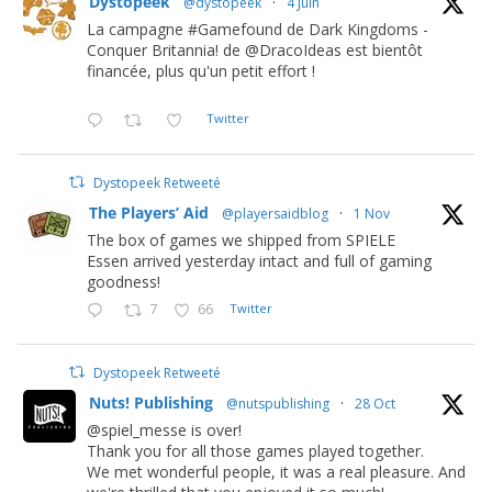
Dystopeek
@dystopeek
·
4 Juin
La campagne #Gamefound de Dark Kingdoms -
Conquer Britannia! de @DracoIdeas est bientôt
financée, plus qu'un petit effort !
Twitter
Dystopeek Retweeté
The Players’ Aid
@playersaidblog
·
1 Nov
The box of games we shipped from SPIELE
Essen arrived yesterday intact and full of gaming
goodness!
7
66
Twitter
Dystopeek Retweeté
Nuts! Publishing
@nutspublishing
·
28 Oct
@spiel_messe is over!
Thank you for all those games played together.
We met wonderful people, it was a real pleasure. And