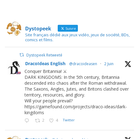
Dystopeek
Suivre
Site français dédié aux jeux vidéo, jeux de société, BDs,
comics et films.
Dystopeek Retweeté
DracoIdeas English
@dracoideasen
·
2 Juin
Conquer Britannia! ⚔️
DARK KINGDOMS: In the 5th century, Britannia
descended into chaos after the Roman withdrawal.
The Saxons, Angles, Jutes, and Britons clashed over
territory, resources, and glory.
Will your people prevail?
https://gamefound.com/projects/draco-ideas/dark-
kingdoms
2
4
Twitter