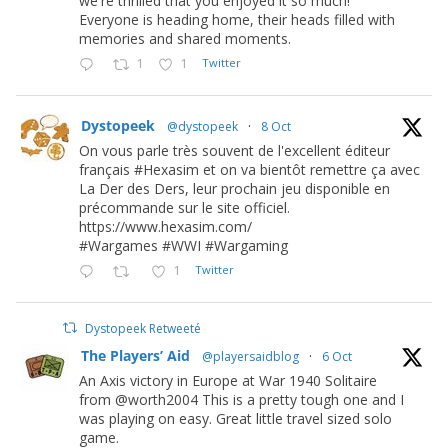
we're thrilled that you enjoyed it so much!
Everyone is heading home, their heads filled with
memories and shared moments.
1
1
Twitter
Dystopeek
@dystopeek
·
8 Oct
On vous parle très souvent de l'excellent éditeur
français #Hexasim et on va bientôt remettre ça avec
La Der des Ders, leur prochain jeu disponible en
précommande sur le site officiel.
https://www.hexasim.com/
#Wargames #WWI #Wargaming
1
Twitter
Dystopeek Retweeté
The Players’ Aid
@playersaidblog
·
6 Oct
An Axis victory in Europe at War 1940 Solitaire
from @worth2004 This is a pretty tough one and I
was playing on easy. Great little travel sized solo
game.