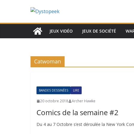
Passer
au
contenu
JEUX VIDÉO
JEUX DE SOCIÉTÉ
WA
Catwoman
BANDES DESSINÉES
LIRE
20 octobre 2018
Archer Hawke
Comics de la semaine #2
Du 4 au 7 Octobre s’est déroulée la New York Comi