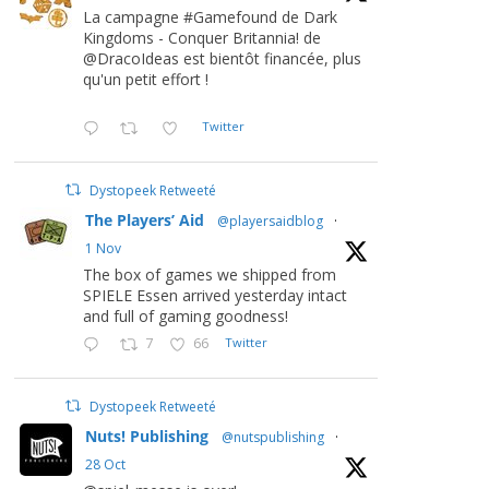
La campagne #Gamefound de Dark
Kingdoms - Conquer Britannia! de
@DracoIdeas est bientôt financée, plus
qu'un petit effort !
Twitter
Dystopeek Retweeté
The Players’ Aid
@playersaidblog
·
1 Nov
The box of games we shipped from
SPIELE Essen arrived yesterday intact
and full of gaming goodness!
7
66
Twitter
Dystopeek Retweeté
Nuts! Publishing
@nutspublishing
·
28 Oct