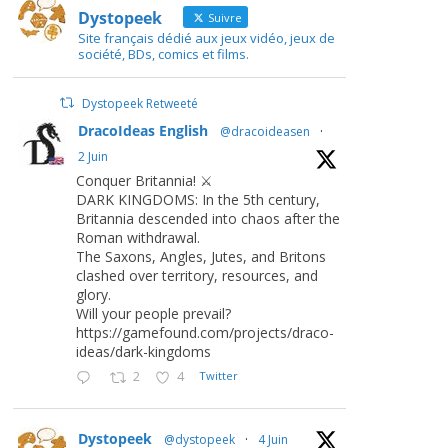
Dystopeek
Suivre
Site français dédié aux jeux vidéo, jeux de
société, BDs, comics et films.
Dystopeek Retweeté
DracoIdeas English
@dracoideasen
·
2 Juin
Conquer Britannia! ⚔️
DARK KINGDOMS: In the 5th century,
Britannia descended into chaos after the
Roman withdrawal.
The Saxons, Angles, Jutes, and Britons
clashed over territory, resources, and
glory.
Will your people prevail?
https://gamefound.com/projects/draco-
ideas/dark-kingdoms
2
4
Twitter
Dystopeek
@dystopeek
·
4 Juin