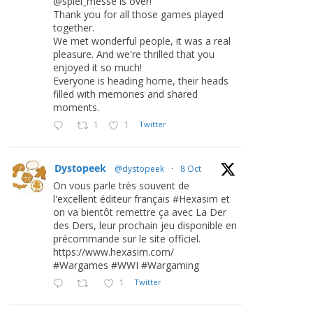
@spiel_messe is over!
Thank you for all those games played
together.
We met wonderful people, it was a real
pleasure. And we're thrilled that you
enjoyed it so much!
Everyone is heading home, their heads
filled with memories and shared
moments.
1
1
Twitter
Dystopeek
@dystopeek
·
8 Oct
On vous parle très souvent de
l'excellent éditeur français #Hexasim et
on va bientôt remettre ça avec La Der
des Ders, leur prochain jeu disponible en
précommande sur le site officiel.
https://www.hexasim.com/
#Wargames #WWI #Wargaming
1
Twitter