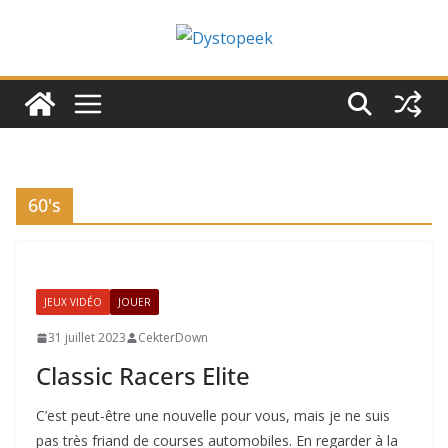
Passer
au
contenu
60's
JEUX VIDÉO
JOUER
31 juillet 2023
CekterDown
Classic Racers Elite
C’est peut-être une nouvelle pour vous, mais je ne suis
pas très friand de courses automobiles. En regarder à la