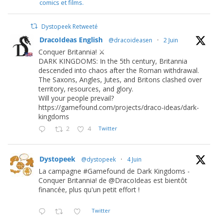
comics et films.
Dystopeek Retweeté
DracoIdeas English
@dracoideasen
·
2 Juin
Conquer Britannia! ⚔️
DARK KINGDOMS: In the 5th century, Britannia
descended into chaos after the Roman withdrawal.
The Saxons, Angles, Jutes, and Britons clashed over
territory, resources, and glory.
Will your people prevail?
https://gamefound.com/projects/draco-ideas/dark-
kingdoms
2
4
Twitter
Dystopeek
@dystopeek
·
4 Juin
La campagne #Gamefound de Dark Kingdoms -
Conquer Britannia! de @DracoIdeas est bientôt
financée, plus qu'un petit effort !
Twitter