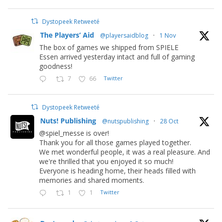
Dystopeek Retweeté
The Players’ Aid
@playersaidblog
·
1 Nov
The box of games we shipped from SPIELE
Essen arrived yesterday intact and full of gaming
goodness!
7
66
Twitter
Dystopeek Retweeté
Nuts! Publishing
@nutspublishing
·
28 Oct
@spiel_messe is over!
Thank you for all those games played together.
We met wonderful people, it was a real pleasure. And
we're thrilled that you enjoyed it so much!
Everyone is heading home, their heads filled with
memories and shared moments.
1
1
Twitter