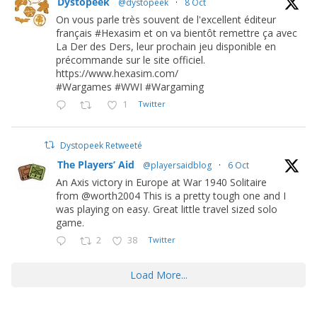
Dystopeek
@dystopeek
·
8 Oct
On vous parle très souvent de l'excellent éditeur
français #Hexasim et on va bientôt remettre ça avec
La Der des Ders, leur prochain jeu disponible en
précommande sur le site officiel.
https://www.hexasim.com/
#Wargames #WWI #Wargaming
1
Twitter
Dystopeek Retweeté
The Players’ Aid
@playersaidblog
·
6 Oct
An Axis victory in Europe at War 1940 Solitaire
from @worth2004 This is a pretty tough one and I
was playing on easy. Great little travel sized solo
game.
2
38
Twitter
Load More...