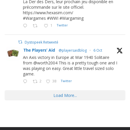
La Der des Ders, leur prochain jeu disponible en
précommande sur le site officiel.
https://www.hexasim.com/
#Wargames #WWI #Wargaming
1
Twitter
Dystopeek Retweeté
The Players’ Aid
@playersaidblog
·
6 Oct
An Axis victory in Europe at War 1940 Solitaire
from @worth2004 This is a pretty tough one and I
was playing on easy. Great little travel sized solo
game.
2
38
Twitter
Load More...