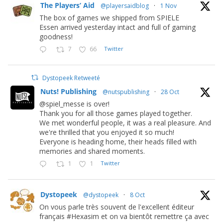
The Players’ Aid
@playersaidblog
·
1 Nov
The box of games we shipped from SPIELE
Essen arrived yesterday intact and full of gaming
goodness!
7
66
Twitter
Dystopeek Retweeté
Nuts! Publishing
@nutspublishing
·
28 Oct
@spiel_messe is over!
Thank you for all those games played together.
We met wonderful people, it was a real pleasure. And
we're thrilled that you enjoyed it so much!
Everyone is heading home, their heads filled with
memories and shared moments.
1
1
Twitter
Dystopeek
@dystopeek
·
8 Oct
On vous parle très souvent de l'excellent éditeur
français #Hexasim et on va bientôt remettre ça avec