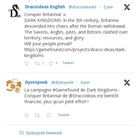
DracoIdeas English
@dracoideasen
·
2 Juin
Conquer Britannia! ⚔️
DARK KINGDOMS: In the 5th century, Britannia
descended into chaos after the Roman withdrawal.
The Saxons, Angles, Jutes, and Britons clashed over
territory, resources, and glory.
Will your people prevail?
https://gamefound.com/projects/draco-ideas/dark-
kingdoms
2
4
Twitter
Dystopeek
@dystopeek
·
4 Juin
La campagne #Gamefound de Dark Kingdoms -
Conquer Britannia! de @DracoIdeas est bientôt
financée, plus qu'un petit effort !
Twitter
Dystopeek Retweeté