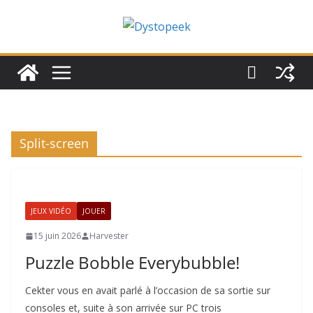
Passer
au
contenu
Split-screen
JEUX VIDÉO
JOUER
15 juin 2026
Harvester
Puzzle Bobble Everybubble!
Cekter vous en avait parlé à l’occasion de sa sortie sur
consoles et, suite à son arrivée sur PC trois