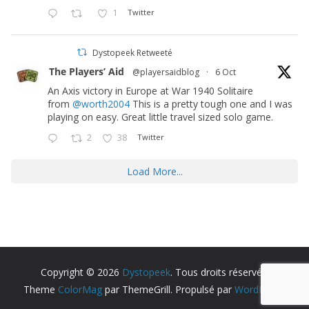
1
Twitter
Dystopeek Retweeté
The Players’ Aid
@playersaidblog
·
6 Oct
An Axis victory in Europe at War 1940 Solitaire
from
@worth2004
This is a pretty tough one and I was
playing on easy. Great little travel sized solo game.
2
38
Twitter
Load More...
Copyright © 2026
Dystopeek
. Tous droits réservés.
Theme
ColorMag
par ThemeGrill. Propulsé par
WordPress
.