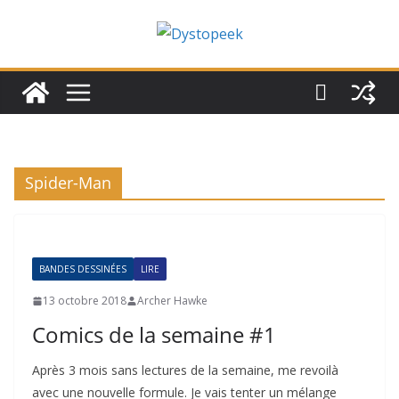
Passer
au
contenu
Spider-Man
BANDES DESSINÉES
LIRE
13 octobre 2018
Archer Hawke
Comics de la semaine #1
Après 3 mois sans lectures de la semaine, me revoilà
avec une nouvelle formule. Je vais tenter un mélange