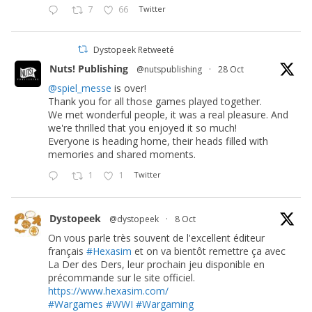
7
66
Twitter
Dystopeek Retweeté
Nuts! Publishing
@nutspublishing
·
28 Oct
@spiel_messe
is over!
Thank you for all those games played together.
We met wonderful people, it was a real pleasure. And
we're thrilled that you enjoyed it so much!
Everyone is heading home, their heads filled with
memories and shared moments.
1
1
Twitter
Dystopeek
@dystopeek
·
8 Oct
On vous parle très souvent de l'excellent éditeur
français
#Hexasim
et on va bientôt remettre ça avec
La Der des Ders, leur prochain jeu disponible en
précommande sur le site officiel.
https://www.hexasim.com/
#Wargames
#WWI
#Wargaming