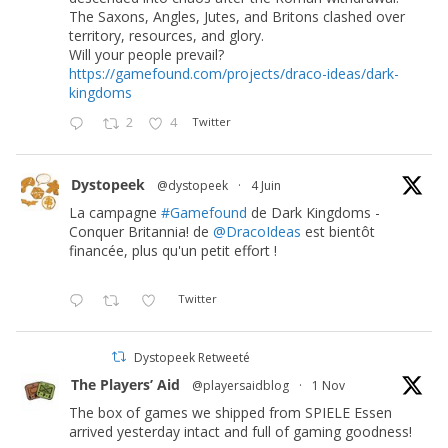
The Saxons, Angles, Jutes, and Britons clashed over
territory, resources, and glory.
Will your people prevail?
https://gamefound.com/projects/draco-ideas/dark-
kingdoms
2
4
Twitter
Dystopeek
@dystopeek
·
4 Juin
La campagne
#Gamefound
de Dark Kingdoms -
Conquer Britannia! de
@DracoIdeas
est bientôt
financée, plus qu'un petit effort !
Twitter
Dystopeek Retweeté
The Players’ Aid
@playersaidblog
·
1 Nov
The box of games we shipped from SPIELE Essen
arrived yesterday intact and full of gaming goodness!