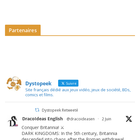
Partenaires
Dystopeek
Suivre
Site français dédié aux jeux vidéo, jeux de société, BDs,
comics et films.
Dystopeek Retweeté
DracoIdeas English
@dracoideasen
·
2 Juin
Conquer Britannia! ⚔️
DARK KINGDOMS: In the 5th century, Britannia
descended into chaos after the Roman withdrawal.