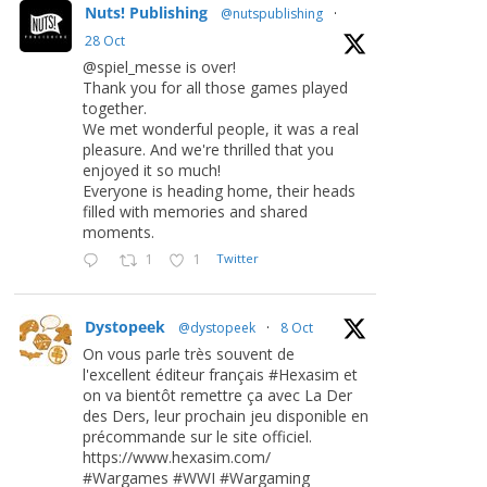
Nuts! Publishing
@nutspublishing
·
28 Oct
@spiel_messe is over!
Thank you for all those games played
together.
We met wonderful people, it was a real
pleasure. And we're thrilled that you
enjoyed it so much!
Everyone is heading home, their heads
filled with memories and shared
moments.
1
1
Twitter
Dystopeek
@dystopeek
·
8 Oct
On vous parle très souvent de
l'excellent éditeur français #Hexasim et
on va bientôt remettre ça avec La Der
des Ders, leur prochain jeu disponible en
précommande sur le site officiel.
https://www.hexasim.com/
#Wargames #WWI #Wargaming