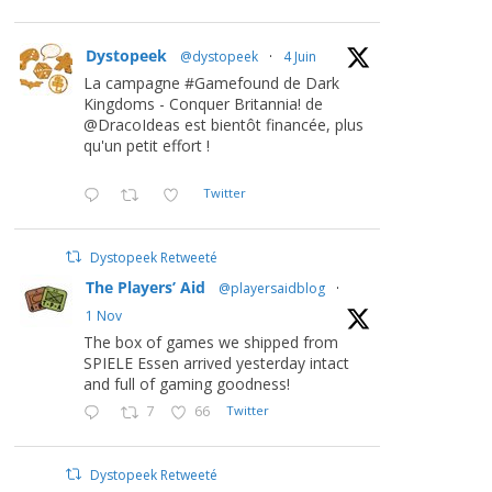
Dystopeek
@dystopeek
·
4 Juin
La campagne #Gamefound de Dark
Kingdoms - Conquer Britannia! de
@DracoIdeas est bientôt financée, plus
qu'un petit effort !
Twitter
Dystopeek Retweeté
The Players’ Aid
@playersaidblog
·
1 Nov
The box of games we shipped from
SPIELE Essen arrived yesterday intact
and full of gaming goodness!
7
66
Twitter
Dystopeek Retweeté