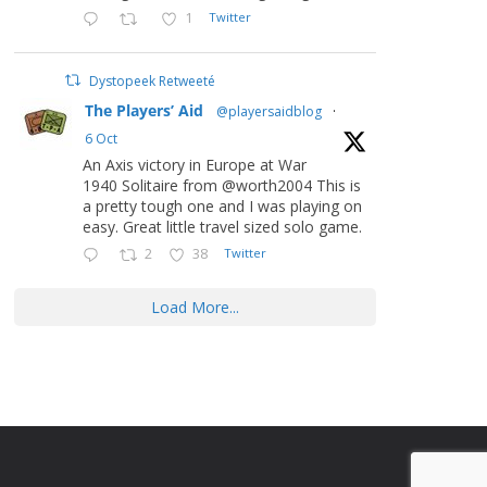
1
Twitter
Dystopeek Retweeté
The Players’ Aid
@playersaidblog
·
6 Oct
An Axis victory in Europe at War
1940 Solitaire from @worth2004 This is
a pretty tough one and I was playing on
easy. Great little travel sized solo game.
2
38
Twitter
Load More...