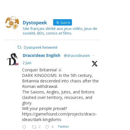
Dystopeek
Suivre
Site français dédié aux jeux vidéo, jeux de
société, BDs, comics et films.
Dystopeek Retweeté
DracoIdeas English
@dracoideasen
·
2 Juin
Conquer Britannia! ⚔️
DARK KINGDOMS: In the 5th century,
Britannia descended into chaos after the
Roman withdrawal.
The Saxons, Angles, Jutes, and Britons
clashed over territory, resources, and
glory.
Will your people prevail?
https://gamefound.com/projects/draco-
ideas/dark-kingdoms
2
4
Twitter